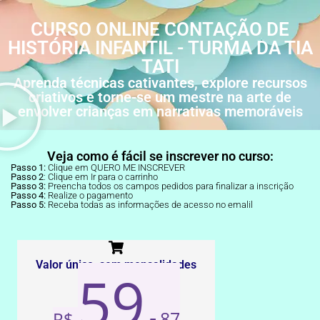
CURSO ONLINE CONTAÇÃO DE
HISTÓRIA INFANTIL - TURMA DA TIA
TATI
Aprenda técnicas cativantes, explore recursos
criativos e torne-se um mestre na arte de
envolver crianças em narrativas memoráveis
Veja como é fácil se inscrever no curso:
Passo 1:
Clique em QUERO ME INSCREVER
Passo 2
: Clique em Ir para o carrinho
Passo 3:
Preencha todos os campos pedidos para finalizar a inscrição
Passo 4:
Realize o pagamento
Passo 5:
Receba todas as informações de acesso no emalil
Valor único, sem mensalidades
59,
87
R$