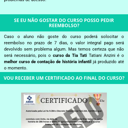
SE EU NÃO GOSTAR DO CURSO POSSO PEDIR
REEMBOLSO?
Caso o aluno não goste do curso poderá solocitar o
reembolso no prazo de 7 dias, o valor integral pago será
devolvido sem problema algum. Mas temos certeza que não
será necessário, pois o
curso da Tia Tati
Tatiani Anzini é o
melhor curso de contação de história
infanti
l
já produzido até
o momento.
VOU RECEBER UM CERTIFICADO AO FINAL DO CURSO?