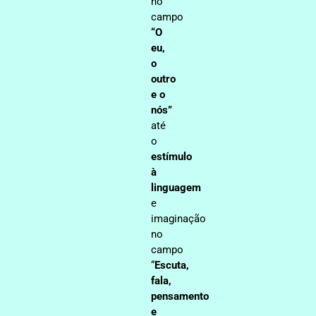
no
campo
“O
eu,
o
outro
e o
nós”
até
o
estímulo
à
linguagem
e
imaginação
no
campo
“
Escuta,
fala,
pensamento
e