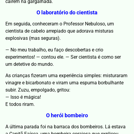
caírem na gargalhada.
O laboratório do cientista
Em seguida, conheceram o Professor Nebuloso, um
cientista de cabelo arrepiado que adorava misturas
explosivas (mas seguras).
— No meu trabalho, eu faço descobertas e crio
experimentos! — contou ele. — Ser cientista é como ser
um detetive do mundo.
As crianças fizeram uma experiência simples: misturaram
vinagre e bicarbonato e viram uma espuma borbulhante
subir. Zuzu, empolgado, gritou:
— Isso é mágica!
E todos riram.
O herói bombeiro
A última parada foi na barraca dos bombeiros. Lá estava
a Capitã Faísca, uma bombeira corajosa que explicou