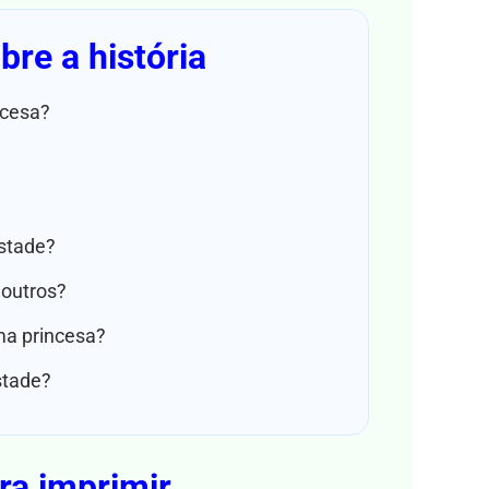
re a história
ncesa?
stade?
 outros?
ma princesa?
stade?
ra imprimir