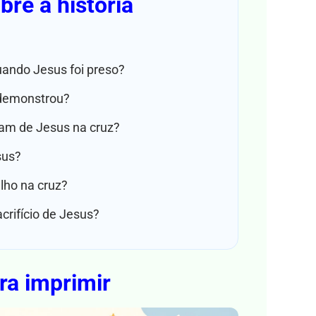
re a história
uando Jesus foi preso?
 demonstrou?
am de Jesus na cruz?
sus?
lho na cruz?
rifício de Jesus?
ra imprimir