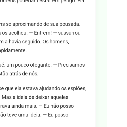
homens poderiam estar em perigo. Ela
ens se aproximando de sua pousada.
 os acolheu. — Entrem! — sussurrou
uém a havia seguido. Os homens,
apidamente.
sué, um pouco ofegante. — Precisamos
tão atrás de nós.
e que ela estava ajudando os espiões,
 Mas a ideia de deixar aqueles
rava ainda mais. — Eu não posso
tão teve uma ideia. — Eu posso