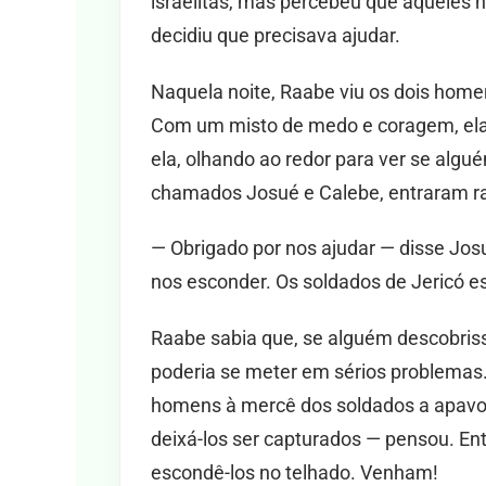
israelitas, mas percebeu que aqueles 
decidiu que precisava ajudar.
Naquela noite, Raabe viu os dois hom
Com um misto de medo e coragem, ela
ela, olhando ao redor para ver se alg
chamados Josué e Calebe, entraram r
— Obrigado por nos ajudar — disse Jo
nos esconder. Os soldados de Jericó es
Raabe sabia que, se alguém descobriss
poderia se meter em sérios problemas.
homens à mercê dos soldados a apavo
deixá-los ser capturados — pensou. En
escondê-los no telhado. Venham!