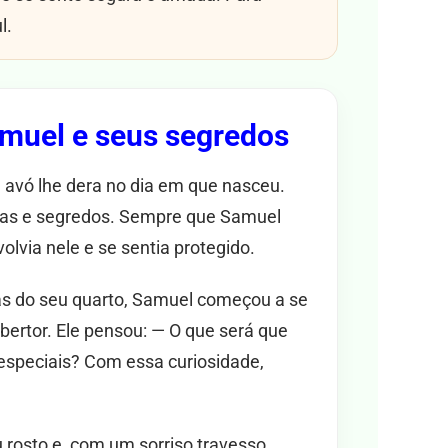
l.
amuel e seus segredos
 avó lhe dera no dia em que nasceu.
rias e segredos. Sempre que Samuel
volvia nele e se sentia protegido.
las do seu quarto, Samuel começou a se
bertor. Ele pensou: — O que será que
especiais? Com essa curiosidade,
 rosto e, com um sorriso travesso,