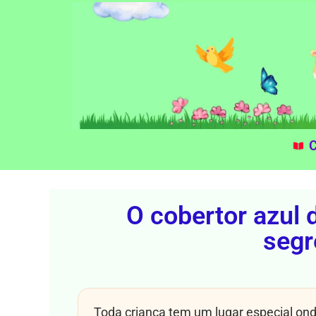
C
O cobertor azul 
segr
Toda criança tem um lugar especial on